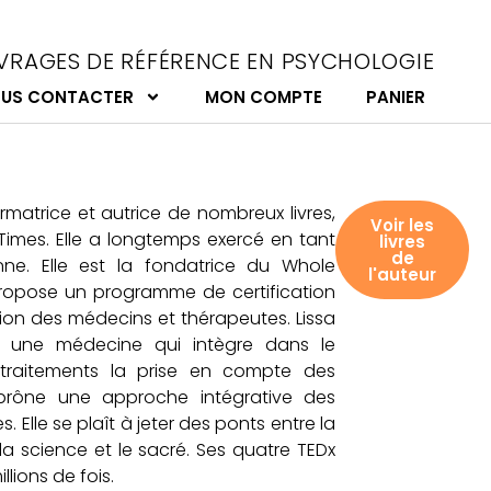
VRAGES DE RÉFÉRENCE EN PSYCHOLOGIE
US CONTACTER
MON COMPTE
PANIER
rmatrice et autrice de nombreux livres,
Voir les
Times. Elle a longtemps exercé en tant
livres
de
nne. Elle est la fondatrice du Whole
l'auteur
 propose un programme de certification
tion des médecins et thérapeutes. Lissa
 une médecine qui intègre dans le
 traitements la prise en compte des
prône une approche intégrative des
 Elle se plaît à jeter des ponts entre la
e la science et le sacré. Ses quatre TEDx
llions de fois.