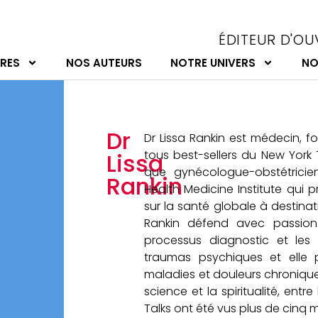
ÉDITEUR D'OU
VRES
NOS AUTEURS
NOTRE UNIVERS
NO
Dr
Dr Lissa Rankin est médecin, fo
tous best-sellers du New York 
Lissa
que gynécologue-obstétricie
Rankin
Health Medicine Institute qui
sur la santé globale à destina
Rankin défend avec passion
processus diagnostic et les
traumas psychiques et elle 
maladies et douleurs chroniques.
science et la spiritualité, entr
Talks ont été vus plus de cinq mi